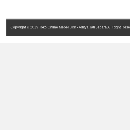
Copyright © 2019
Toko Online Mebel Ukir - Aditya Jati Jepara
All Right Res