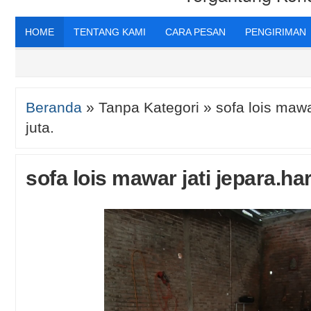
HOME
TENTANG KAMI
CARA PESAN
PENGIRIMAN
Beranda
»
Tanpa Kategori
»
sofa lois mawa
juta.
sofa lois mawar jati jepara.har