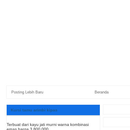
Posting Lebih Baru
Beranda
Kursi tamu arimbi kipas
Terbuat dari kayu jati murni warna kombinasi
emas.harga 3,800.000