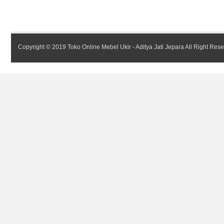
Copyright © 2019
Toko Online Mebel Ukir - Aditya Jati Jepara
All Right Res