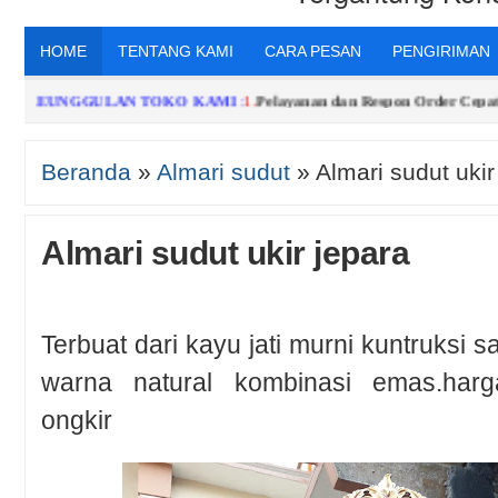
HOME
TENTANG KAMI
CARA PESAN
PENGIRIMAN
KEUNGGULAN TOKO KAMI
:
1.
Pelayanan dan Respon Order Cepat,Sing
Beranda
»
Almari sudut
»
Almari sudut ukir
Almari sudut ukir jepara
Terbuat dari kayu jati murni kuntruksi 
warna natural kombinasi emas.harg
ongkir