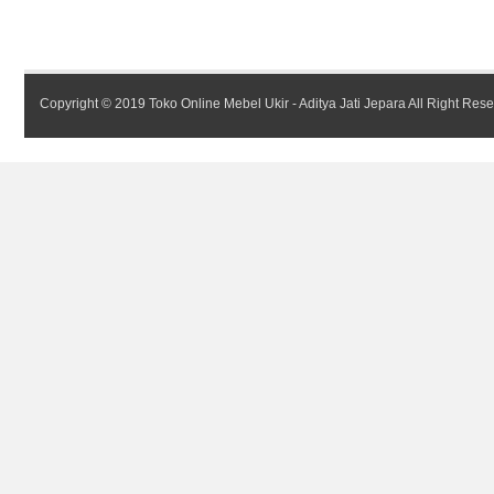
Copyright © 2019
Toko Online Mebel Ukir - Aditya Jati Jepara
All Right Res