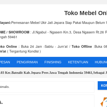
Toko Mebel Onl
layani:
Pemesanan Mebel Ukir Jati Jepara Siap Pakai Maupun Belum
ME / SHOWROOM
: Jl.Ngabul - Ngasem Km.3, Desa Ngasem Rt.26 Rw
ngah 59461
oko Online
: Buka 24 Jam -Sabtu - Jum'at /
Toko Offline
:Buka 08
m'at
( Tergantung Kondisi )
PESAN
PENGIRIMAN
FINISHING
KETENTUAN
HUBUNG
atealit Kab.Jepara Prov.Jawa Tengah Indonesia 59461,Sebagai Jaminan
KO
imalis.
.