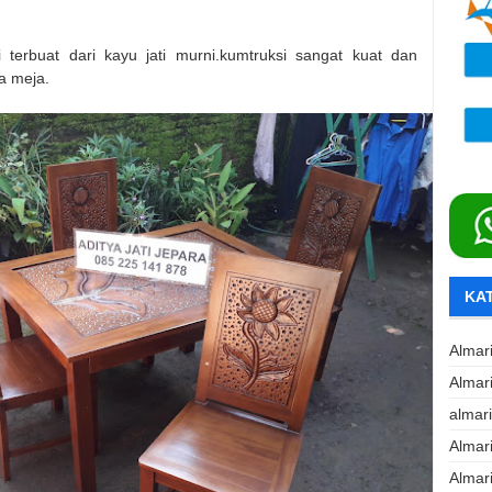
 terbuat dari kayu jati murni.kumtruksi sangat kuat dan
a meja.
KA
Almar
Almar
almar
Almar
Almar