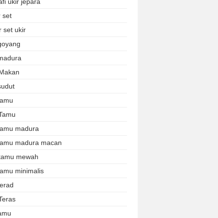
afi ukir jepara
 set
 set ukir
 goyang
 madura
 Makan
sudut
 tamu
 Tamu
 tamu madura
 tamu madura macan
 tamu mewah
tamu minimalis
terad
Teras
tamu