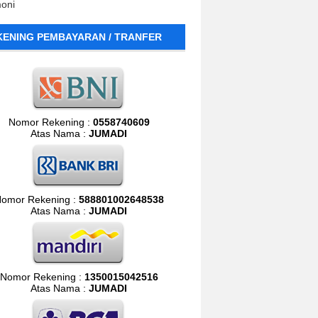
moni
KENING PEMBAYARAN / TRANFER
Nomor Rekening :
0558740609
Atas Nama :
JUMADI
omor Rekening :
588801002648538
Atas Nama :
JUMADI
Nomor Rekening :
1350015042516
Atas Nama :
JUMADI