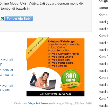
Kaligr
Online Mebel Ukir - Aditya Jati Jepara dengan mengklik
kamar
tombol di bawah ini:
Kamar
kursi
kursi
Kursi
kursi 
kursi
Kursi
kayu jati
kursi
ja
n terbuat
kursi
udah sama
Kursi
kursi 
ayu jati
 5 juta.
kursi 
Kursi 
Ditulis oleh
Aditya Jati Jepara
pada tanggal
Minggu, 25 Maret 2018
kursi