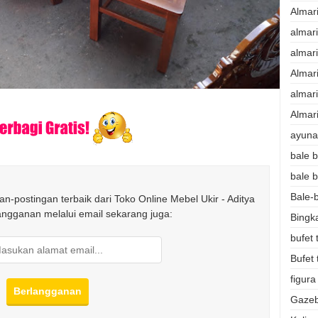
Almar
almar
almar
Almar
almari
Almari
ayunan
bale b
bale b
Bale-b
n-postingan terbaik dari Toko Online Mebel Ukir - Aditya
langganan melalui email sekarang juga:
Bingk
bufet 
Bufet 
figura
Gazeb