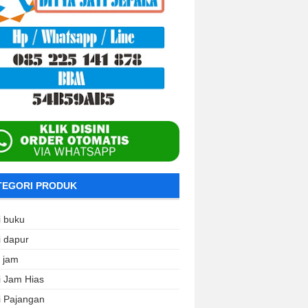
TEGORI PRODUK
i buku
i dapur
i jam
i Jam Hias
i Pajangan