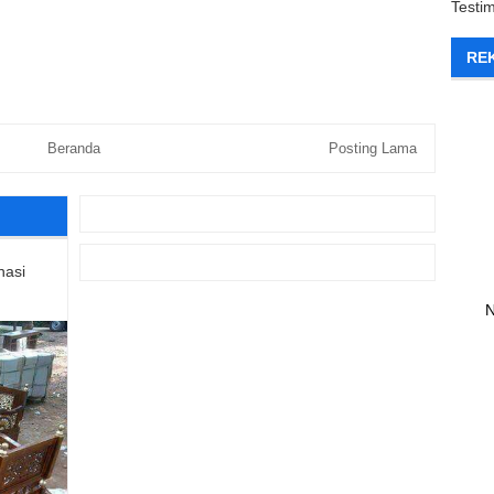
Testi
RE
Beranda
Posting Lama
nasi
N