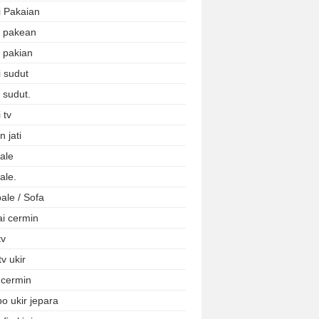
i Pakaian
i pakean
i pakian
i sudut
 sudut.
 tv
 jati
ale
ale.
ale / Sofa
ai cermin
tv
tv ukir
 cermin
o ukir jepara