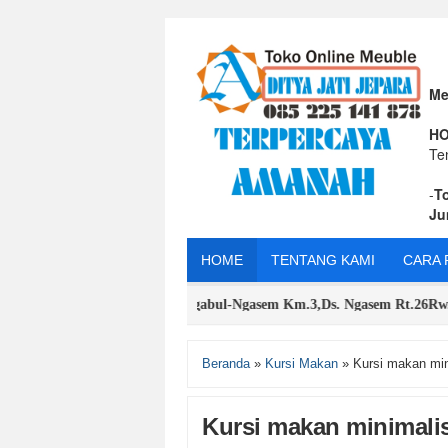
Me
HO
Te
-
T
Ju
HOME
TENTANG KAMI
CARA 
ne (Rumah / Toko ) Jl.Ngabul-Ngasem Km.3,Ds. Ngasem Rt.26Rw.03 Kec.B
Beranda
»
Kursi Makan
»
Kursi makan min
Kursi makan minimalis