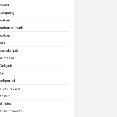
kantor
ketapang
makan
 makan mewah
makan.
ias
ias ukir jati
r masjid
 Gebyok
uku
el/partisi
r ukir jepara
 tidur
t Tidur
t tidur mewah