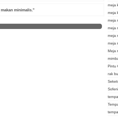
meja 
 makan minimalis."
meja 
meja 
meja
meja 
meja r
Meja r
mimba
Pintu
rak b
Sekets
Sofeni
tempat
Tempa
tempa