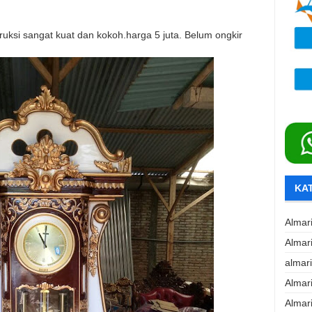
truksi sangat kuat dan kokoh.harga 5 juta. Belum ongkir
KA
Almar
Almar
almar
Almar
Almar