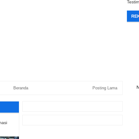
Testi
RE
N
Beranda
Posting Lama
nasi