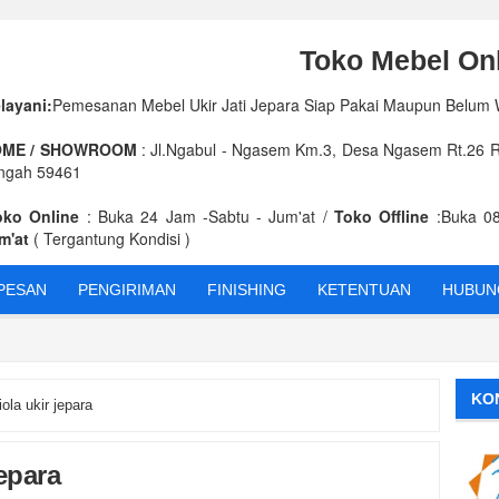
Toko Mebel Onl
layani:
Pemesanan Mebel Ukir Jati Jepara Siap Pakai Maupun Belum
ME / SHOWROOM
: Jl.Ngabul - Ngasem Km.3, Desa Ngasem Rt.26 Rw
ngah 59461
oko Online
: Buka 24 Jam -Sabtu - Jum'at /
Toko Offline
:Buka 08
m'at
( Tergantung Kondisi )
PESAN
PENGIRIMAN
FINISHING
KETENTUAN
HUBUNG
KEU
KO
ola ukir jepara
jepara