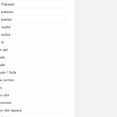
i Pakaian
i pakean
i pakian
i sudut
 sudut.
 tv
 jati
ale
ale.
ale / Sofa
ai cermin
tv
tv ukir
 cermin
o ukir jepara