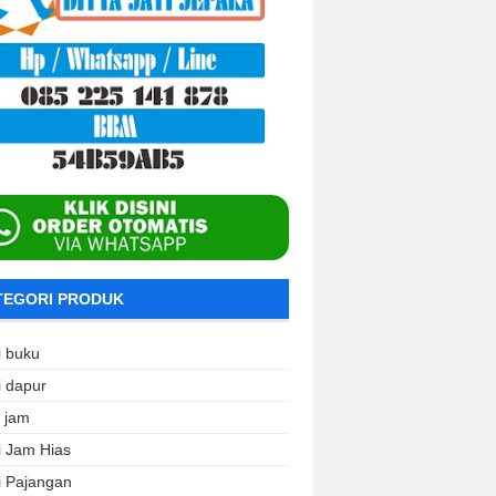
TEGORI PRODUK
i buku
i dapur
i jam
i Jam Hias
i Pajangan