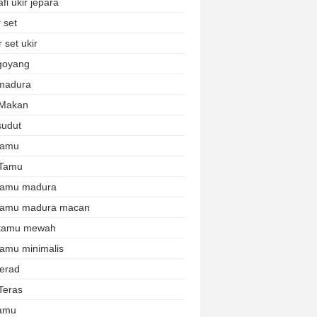
afi ukir jepara
 set
 set ukir
 goyang
 madura
 Makan
sudut
 tamu
 Tamu
 tamu madura
 tamu madura macan
 tamu mewah
tamu minimalis
terad
Teras
tamu