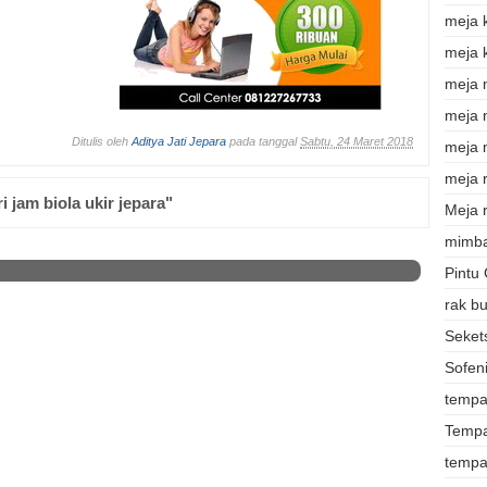
meja 
meja 
meja 
meja
Ditulis oleh
Aditya Jati Jepara
pada tanggal
Sabtu, 24 Maret 2018
meja 
meja r
jam biola ukir jepara"
Meja r
mimba
Pintu
rak b
Sekets
Sofeni
tempat
Tempa
tempa