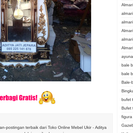
Almar
almar
almar
Almar
almari
Almari
ayunan
bale b
bale b
Bale-b
Bingk
bufet 
Bufet 
figura
Gazeb
n-postingan terbaik dari Toko Online Mebel Ukir - Aditya