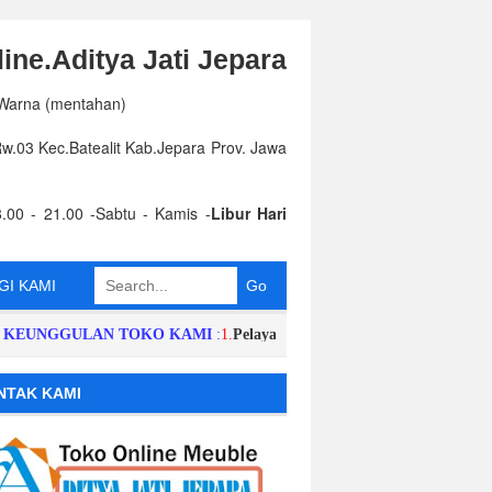
ine.Aditya Jati Jepara
 Warna (mentahan)
.03 Kec.Batealit Kab.Jepara Prov. Jawa
.00 - 21.00 -Sabtu - Kamis -
Libur Hari
I KAMI
NGGULAN TOKO KAMI
:
1.
Pelayanan dan Respon Order Cepat,Singkat,H
NTAK KAMI