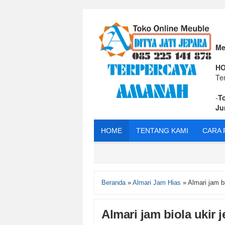
Me
HO
Te
-
T
Ju
HOME
TENTANG KAMI
CARA 
Beranda
»
Almari Jam Hias
»
Almari jam bi
Almari jam biola ukir 