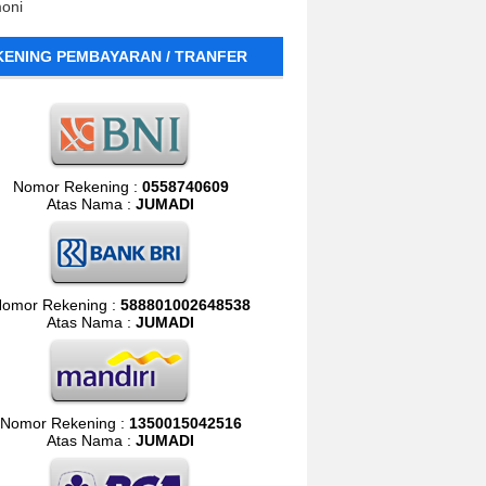
moni
KENING PEMBAYARAN / TRANFER
Nomor Rekening :
0558740609
Atas Nama :
JUMADI
omor Rekening :
588801002648538
Atas Nama :
JUMADI
Nomor Rekening :
1350015042516
Atas Nama :
JUMADI