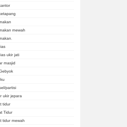
kantor
ketapang
makan
 makan mewah
makan.
ias
ias ukir jati
r masjid
 Gebyok
uku
el/partisi
r ukir jepara
 tidur
t Tidur
t tidur mewah