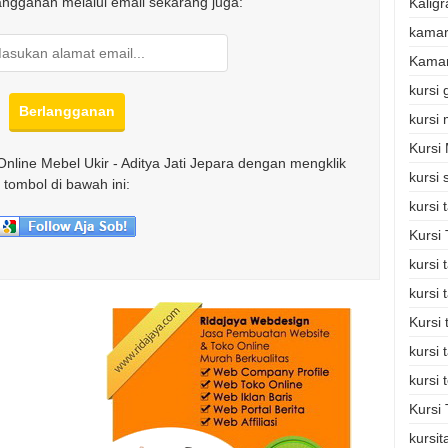
langganan melalui email sekarang juga:
Kaligr
kamar
Kamar
kursi
kursi
Kursi
Online Mebel Ukir - Aditya Jati Jepara dengan mengklik
kursi 
tombol di bawah ini:
kursi
Kursi
kursi
kursi
Kursi
kursi 
kursi 
Kursi 
kursi