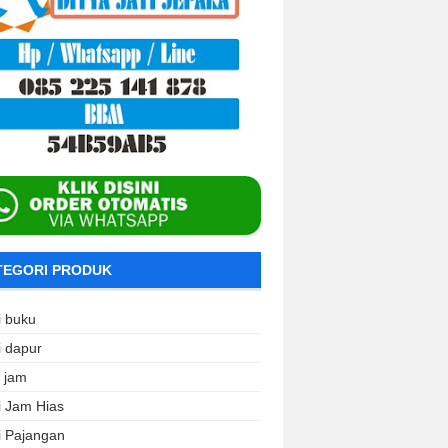
TEGORI PRODUK
i buku
i dapur
i jam
i Jam Hias
i Pajangan