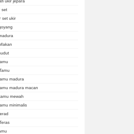
afi ukir jepara
 set
 set ukir
 goyang
 madura
 Makan
sudut
 tamu
 Tamu
 tamu madura
 tamu madura macan
 tamu mewah
tamu minimalis
terad
Teras
tamu