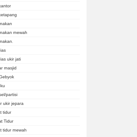
kantor
ketapang
makan
 makan mewah
makan.
ias
ias ukir jati
r masjid
 Gebyok
uku
el/partisi
r ukir jepara
 tidur
t Tidur
t tidur mewah