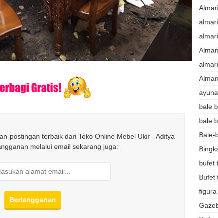
Almar
almar
almar
Almar
almari
Almari
ayunan
bale b
bale b
Bale-b
n-postingan terbaik dari Toko Online Mebel Ukir - Aditya
langganan melalui email sekarang juga:
Bingk
bufet 
Bufet 
figura
Gazeb