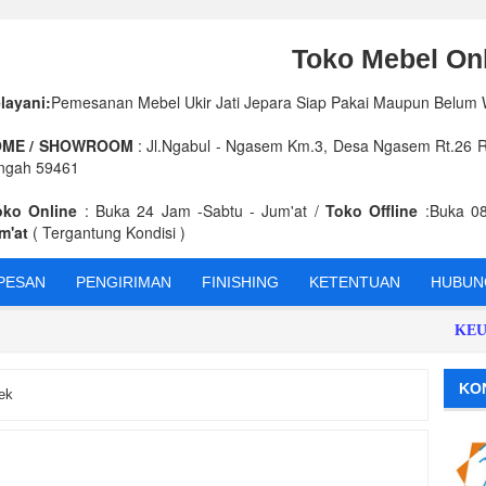
Toko Mebel Onl
layani:
Pemesanan Mebel Ukir Jati Jepara Siap Pakai Maupun Belum
ME / SHOWROOM
: Jl.Ngabul - Ngasem Km.3, Desa Ngasem Rt.26 Rw
ngah 59461
oko Online
: Buka 24 Jam -Sabtu - Jum'at /
Toko Offline
:Buka 08
m'at
( Tergantung Kondisi )
PESAN
PENGIRIMAN
FINISHING
KETENTUAN
HUBUNG
KEUNGGU
KO
ek