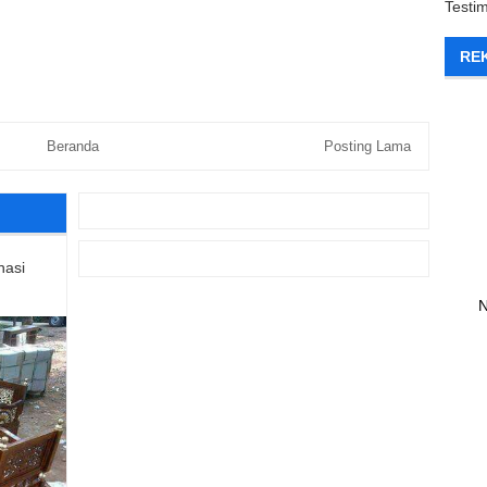
Testi
RE
Beranda
Posting Lama
nasi
N