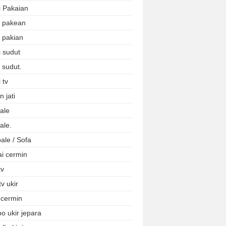
i Pakaian
i pakean
i pakian
i sudut
 sudut.
 tv
 jati
ale
ale.
ale / Sofa
ai cermin
tv
tv ukir
 cermin
o ukir jepara