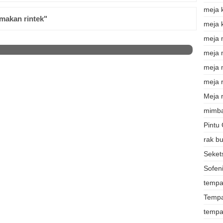
meja 
makan rintek"
meja 
meja 
meja
meja 
meja r
Meja r
mimba
Pintu
rak b
Sekets
Sofeni
tempat
Tempa
tempa