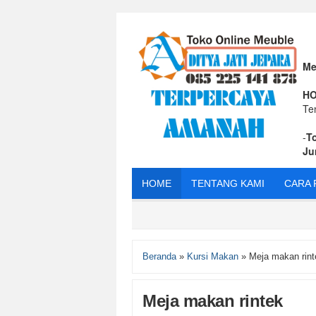
Me
HO
Te
-
T
Ju
HOME
TENTANG KAMI
CARA 
Beranda
»
Kursi Makan
»
Meja makan rint
Meja makan rintek