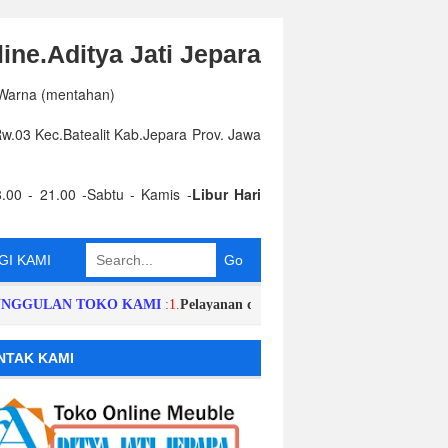
ine.Aditya Jati Jepara
 Warna (mentahan)
.03 Kec.Batealit Kab.Jepara Prov. Jawa
.00 - 21.00 -Sabtu - Kamis -
Libur Hari
I KAMI
LAN TOKO KAMI
:
1.
Pelayanan dan Respon Order Cepat,Singkat,Harga 
NTAK KAMI