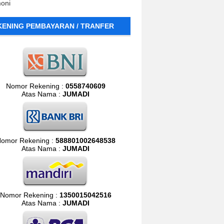
moni
KENING PEMBAYARAN / TRANFER
Nomor Rekening :
0558740609
Atas Nama :
JUMADI
omor Rekening :
588801002648538
Atas Nama :
JUMADI
Nomor Rekening :
1350015042516
Atas Nama :
JUMADI