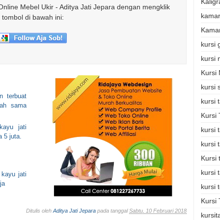
Kaligr
Online Mebel Ukir - Aditya Jati Jepara dengan mengklik
kamar
tombol di bawah ini:
Kamar
kursi
kursi
Kursi
kursi 
n terbuat
kursi
udah sama
Kursi
ayu jati
kursi
 5 juta.
kursi
Kursi
kursi 
kayu jati
ja
kursi 
Kursi 
Ditulis oleh
Aditya Jati Jepara
pada tanggal
Sabtu, 10 Februari 2018
kursi