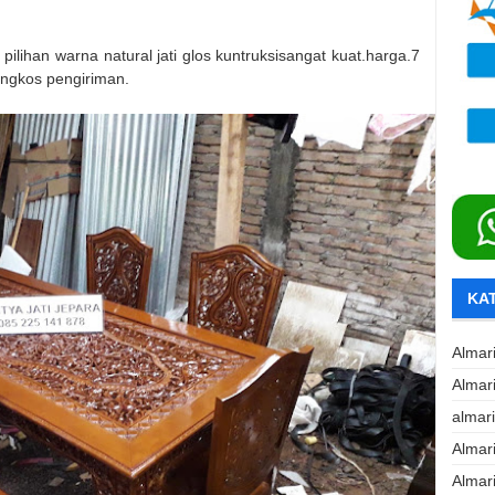
 pilihan warna natural jati glos kuntruksisangat kuat.harga.7
ongkos pengiriman.
KA
Almar
Almar
almar
Almar
Almar