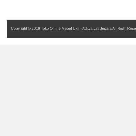
Copyright © 2019
Toko Online Mebel Ukir - Aditya Jati Jepara
All Right Res