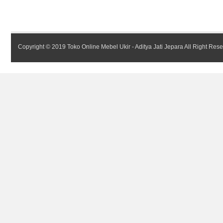
Copyright © 2019
Toko Online Mebel Ukir - Aditya Jati Jepara
All Right Res