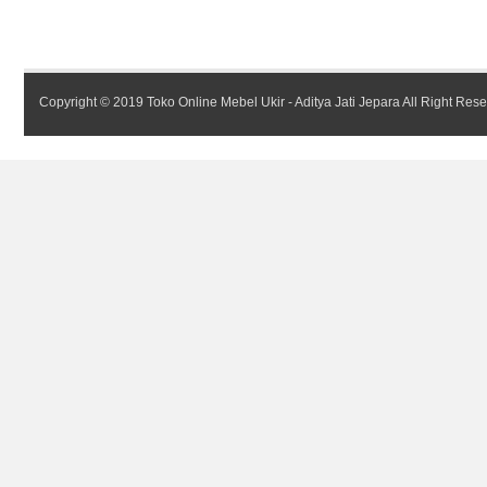
Copyright © 2019
Toko Online Mebel Ukir - Aditya Jati Jepara
All Right Res