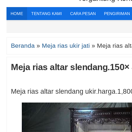
HOME
TENTANG KAMI
CARA PESAN
PENGIRIMAN
Beranda
»
Meja rias ukir jati
»
Meja rias al
Meja rias altar slendang.150× 
Meja rias altar slendang ukir.harga.1,8