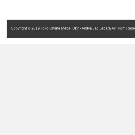
Copyright © 2019
Toko Online Mebel Ukir - Aditya Jati Jepara
All Right Res