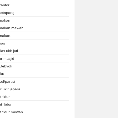
kantor
ketapang
makan
 makan mewah
makan.
ias
ias ukir jati
r masjid
 Gebyok
uku
el/partisi
r ukir jepara
 tidur
t Tidur
t tidur mewah