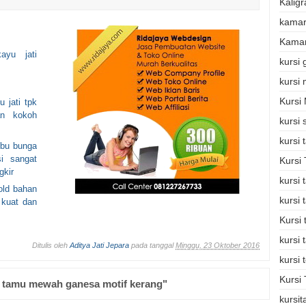
Kaligr
kamar
Kamar
ayu jati
kursi
kursi
Kursi
 jati tpk
an kokoh
kursi 
kursi
ibu bunga
si sangat
Kursi
gkir
kursi
old bahan
kursi
i kuat dan
Kursi
kursi 
Ditulis oleh
Aditya Jati Jepara
pada tanggal
Minggu, 23 Oktober 2016
kursi 
Kursi 
 tamu mewah ganesa motif kerang"
kursi