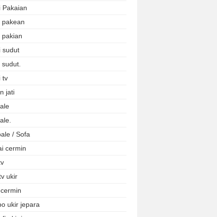
i Pakaian
i pakean
i pakian
i sudut
 sudut.
 tv
 jati
ale
ale.
ale / Sofa
ai cermin
tv
tv ukir
 cermin
o ukir jepara