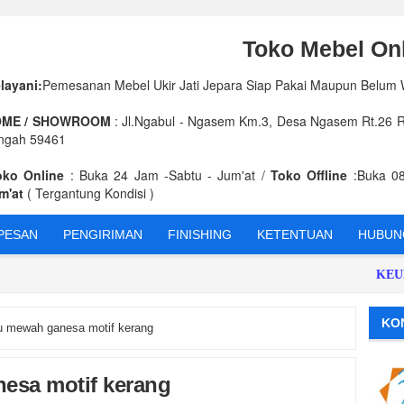
Toko Mebel Onl
layani:
Pemesanan Mebel Ukir Jati Jepara Siap Pakai Maupun Belum
ME / SHOWROOM
: Jl.Ngabul - Ngasem Km.3, Desa Ngasem Rt.26 Rw
ngah 59461
oko Online
: Buka 24 Jam -Sabtu - Jum'at /
Toko Offline
:Buka 08
m'at
( Tergantung Kondisi )
PESAN
PENGIRIMAN
FINISHING
KETENTUAN
HUBUNG
KEUNGGU
KO
u mewah ganesa motif kerang
esa motif kerang