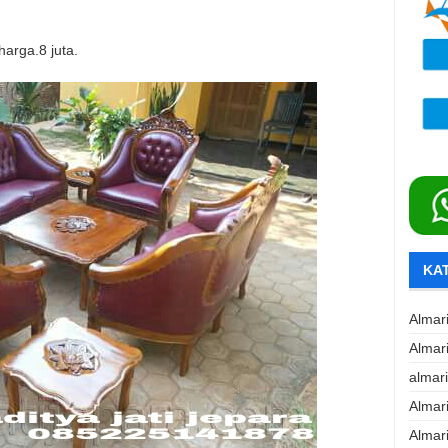
arga.8 juta.
KA
Almar
Almar
almar
Almar
Almar