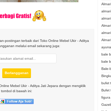
Almar
almar
almar
Almar
almari
Almari
n-postingan terbaik dari Toko Online Mebel Ukir - Aditya
langganan melalui email sekarang juga:
ayunan
bale b
bale b
Bale-b
Bingk
bufet 
Online Mebel Ukir - Aditya Jati Jepara dengan mengklik
Bufet 
tombol di bawah ini:
figura
Gazeb