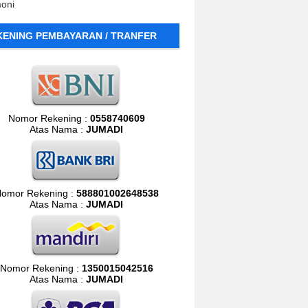
moni
KENING PEMBAYARAN / TRANFER
Nomor Rekening :
0558740609
Atas Nama :
JUMADI
omor Rekening :
588801002648538
Atas Nama :
JUMADI
Nomor Rekening :
1350015042516
Atas Nama :
JUMADI