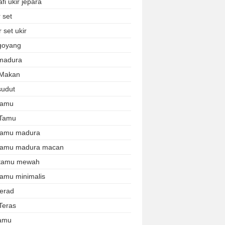
afi ukir jepara
 set
 set ukir
 goyang
 madura
 Makan
sudut
 tamu
 Tamu
 tamu madura
 tamu madura macan
 tamu mewah
tamu minimalis
terad
Teras
tamu