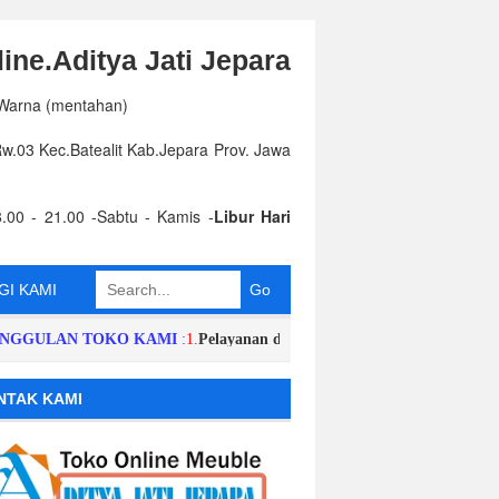
ine.Aditya Jati Jepara
 Warna (mentahan)
.03 Kec.Batealit Kab.Jepara Prov. Jawa
.00 - 21.00 -Sabtu - Kamis -
Libur Hari
I KAMI
LAN TOKO KAMI
:
1.
Pelayanan dan Respon Order Cepat,Singkat,Harga 
NTAK KAMI