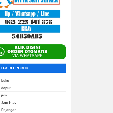
TEGORI PRODUK
i buku
i dapur
i jam
i Jam Hias
i Pajangan