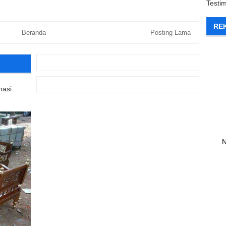
Testi
RE
Beranda
Posting Lama
nasi
N