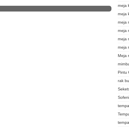
meja 
meja 
meja 
meja
meja 
meja r
Meja r
mimba
Pintu
rak b
Sekets
Sofeni
tempat
Tempa
tempa