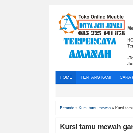
Me
HO
Te
-
T
Ju
HOME
TENTANG KAMI
CARA 
Beranda
»
Kursi tamu mewah
»
Kursi tam
Kursi tamu mewah gan