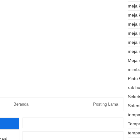
meja 
meja 
meja 
meja
meja 
meja r
Meja r
mimba
Pintu
rak b
Sekets
Beranda
Posting Lama
Sofeni
tempat
Tempa
tempa
nasi