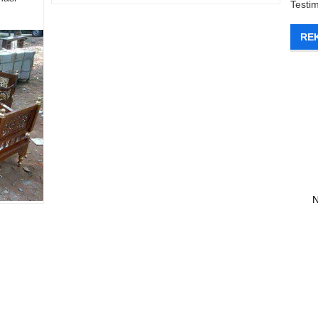
Testi
RE
N