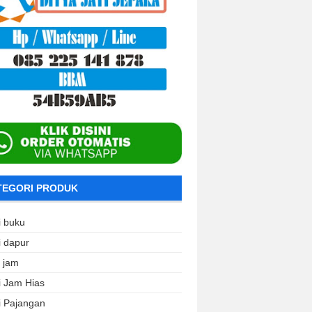
TEGORI PRODUK
i buku
i dapur
i jam
i Jam Hias
i Pajangan