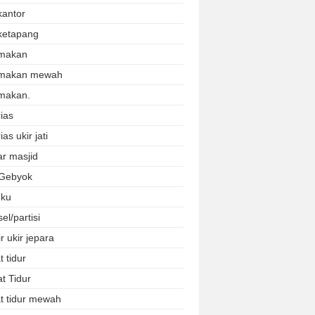
kantor
ketapang
makan
 makan mewah
makan.
ias
ias ukir jati
r masjid
 Gebyok
uku
el/partisi
r ukir jepara
 tidur
t Tidur
t tidur mewah