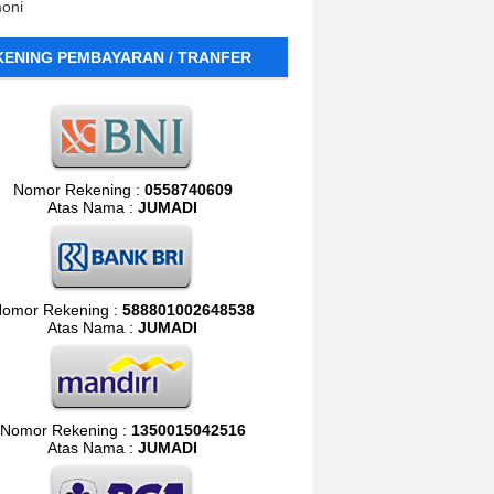
moni
KENING PEMBAYARAN / TRANFER
Nomor Rekening :
0558740609
Atas Nama :
JUMADI
omor Rekening :
588801002648538
Atas Nama :
JUMADI
Nomor Rekening :
1350015042516
Atas Nama :
JUMADI