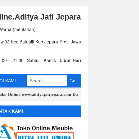
ine.Aditya Jati Jepara
 Warna (mentahan)
.03 Kec.Batealit Kab.Jepara Prov. Jawa
.00 - 21.00 -Sabtu - Kamis -
Libur Hari
I KAMI
ine www.adityajatijepara.com Dan Toko Offline (Rumah / Toko ) Jl.Nga
NTAK KAMI