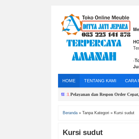
Me
HO
Te
-
T
Ju
HOME
TENTANG KAMI
CARA 
EUNGGULAN TOKO KAMI
:
1.
Pelayanan dan Respon Order Cepat,Singka
Beranda
»
Tanpa Kategori
»
Kursi sudut
Kursi sudut