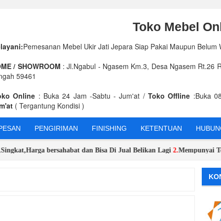
Toko Mebel Onl
layani:
Pemesanan Mebel Ukir Jati Jepara Siap Pakai Maupun Belum
ME / SHOWROOM
: Jl.Ngabul - Ngasem Km.3, Desa Ngasem Rt.26 Rw
ngah 59461
oko Online
: Buka 24 Jam -Sabtu - Jum'at /
Toko Offline
:Buka 08
m'at
( Tergantung Kondisi )
PESAN
PENGIRIMAN
FINISHING
KETENTUAN
HUBUNG
t,Harga bersahabat dan Bisa Di Jual Belikan Lagi
2.
Mempunyai Toko Onl
KO