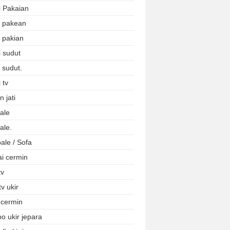
i Pakaian
i pakean
i pakian
i sudut
 sudut.
 tv
 jati
ale
ale.
ale / Sofa
ai cermin
tv
tv ukir
 cermin
o ukir jepara