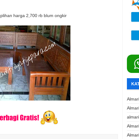
i plihan harga 2,700 rb blum ongkir
KA
Almar
Almar
almar
Almar
Almar