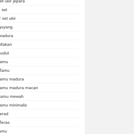
afi ukir jepara
 set
 set ukir
 goyang
 madura
 Makan
sudut
 tamu
 Tamu
 tamu madura
 tamu madura macan
 tamu mewah
tamu minimalis
terad
Teras
tamu