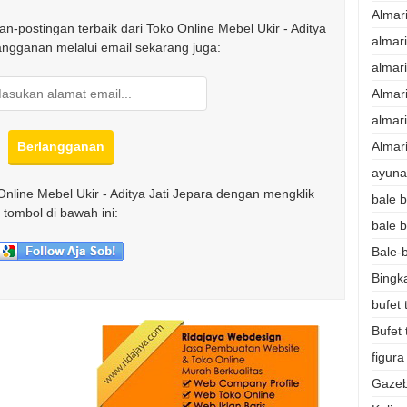
Almar
n-postingan terbaik dari Toko Online Mebel Ukir - Aditya
almar
langganan melalui email sekarang juga:
almar
Almar
almari
Almari
ayunan
Online Mebel Ukir - Aditya Jati Jepara dengan mengklik
bale b
tombol di bawah ini:
bale b
Bale-b
Bingk
bufet 
Bufet 
figura
Gazeb