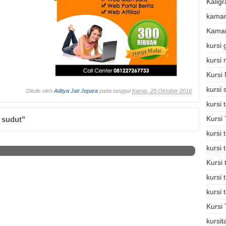
Kaligr
kamar
Kamar
kursi
kursi
Kursi
kursi 
Ditulis oleh
Aditya Jati Jepara
pada tanggal
Kamis, 20 Oktober 2016
kursi
Kursi
 sudut"
kursi
kursi
Kursi
kursi 
kursi 
Kursi 
kursi