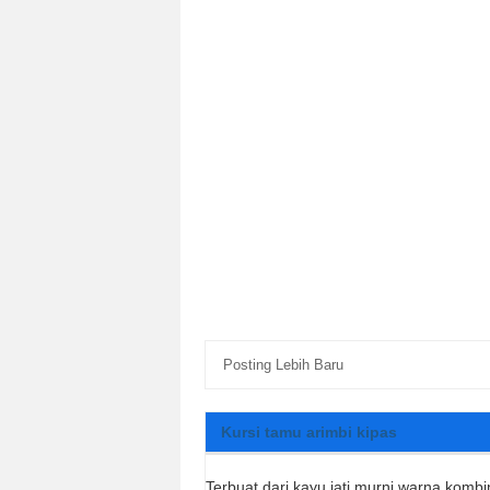
Posting Lebih Baru
Kursi tamu arimbi kipas
Terbuat dari kayu jati murni warna kombi