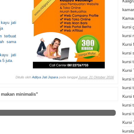
Kaligr
kamar
Kamar
kayu jati
kursi
ja
kursi
n terbuat
udah sama
Kursi
kursi 
ayu jati
 5 juta.
kursi
Kursi
Ditulis oleh
Aditya Jati Jepara
pada tanggal
Jumat, 21 Oktober 2016
kursi
kursi
 makan minimalis"
Kursi
kursi 
kursi 
Kursi 
kursi