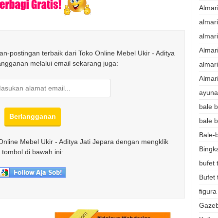
Almar
almar
almar
Almar
n-postingan terbaik dari Toko Online Mebel Ukir - Aditya
langganan melalui email sekarang juga:
almari
Almari
ayunan
bale b
bale b
Bale-b
Online Mebel Ukir - Aditya Jati Jepara dengan mengklik
Bingk
tombol di bawah ini:
bufet 
Bufet 
figura
Gazeb