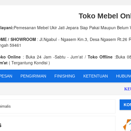
Toko Mebel Onl
layani:
Pemesanan Mebel Ukir Jati Jepara Siap Pakai Maupun Belum
ME / SHOWROOM
: Jl.Ngabul - Ngasem Km.3, Desa Ngasem Rt.26 Rw
ngah 59461
oko Online
: Buka 24 Jam -Sabtu - Jum'at /
Toko Offline
:Buka 08
m'at
( Tergantung Kondisi )
PESAN
PENGIRIMAN
FINISHING
KETENTUAN
HUBUNG
KEUNGG
KO
imalis
s