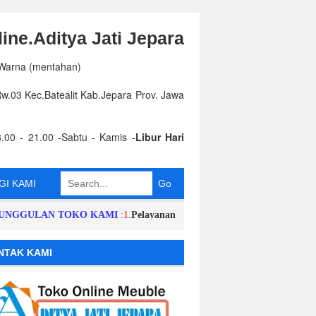
ine.Aditya Jati Jepara
 Warna (mentahan)
.03 Kec.Batealit Kab.Jepara Prov. Jawa
.00 - 21.00 -Sabtu - Kamis -
Libur Hari
I KAMI
ULAN TOKO KAMI
:
1.
Pelayanan dan Respon Order Cepat,Singkat,Harg
NTAK KAMI