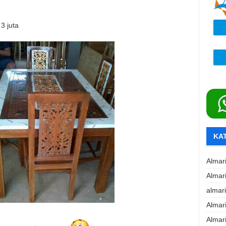
3 juta
KA
Almar
Almar
almar
Almar
Almar