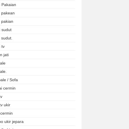
i Pakaian
i pakean
i pakian
i sudut
 sudut.
 tv
 jati
ale
ale.
ale / Sofa
ai cermin
tv
tv ukir
 cermin
o ukir jepara