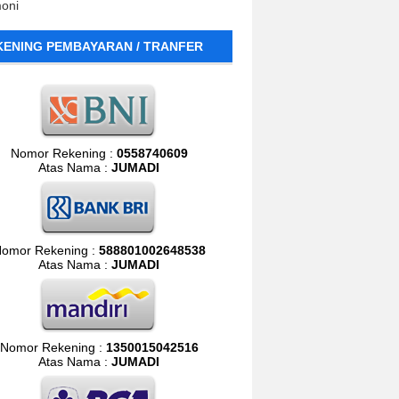
moni
KENING PEMBAYARAN / TRANFER
Nomor Rekening :
0558740609
Atas Nama :
JUMADI
omor Rekening :
588801002648538
Atas Nama :
JUMADI
Nomor Rekening :
1350015042516
Atas Nama :
JUMADI