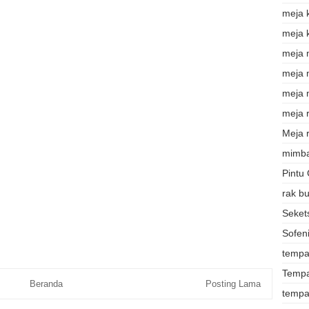
meja 
meja 
meja 
meja
meja 
meja r
Meja r
mimba
Pintu
rak b
Sekets
Sofeni
tempat
Tempa
Beranda
Posting Lama
tempa