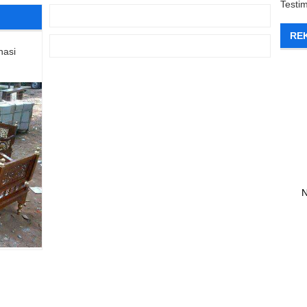
Testi
RE
nasi
N