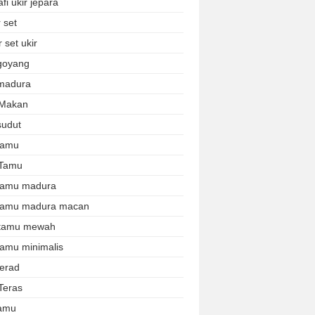
afi ukir jepara
 set
 set ukir
 goyang
 madura
 Makan
sudut
 tamu
 Tamu
 tamu madura
 tamu madura macan
 tamu mewah
tamu minimalis
terad
Teras
tamu