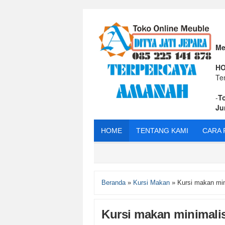
Me
HO
Te
-
T
Ju
HOME
TENTANG KAMI
CARA 
Beranda
»
Kursi Makan
»
Kursi makan min
Kursi makan minimali