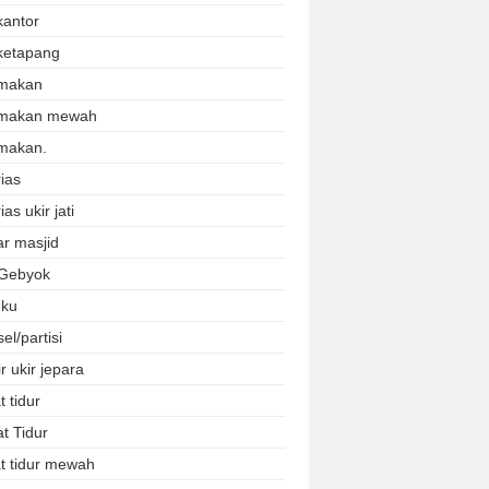
kantor
ketapang
makan
 makan mewah
makan.
ias
ias ukir jati
r masjid
 Gebyok
uku
el/partisi
r ukir jepara
 tidur
t Tidur
t tidur mewah