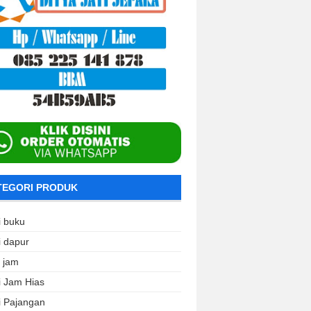
TEGORI PRODUK
i buku
i dapur
i jam
i Jam Hias
i Pajangan