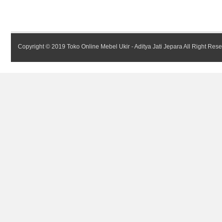
Copyright © 2019
Toko Online Mebel Ukir - Aditya Jati Jepara
All Right Res