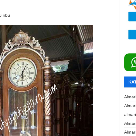
0 ribu
KA
Almar
Almar
almar
Almar
Almar