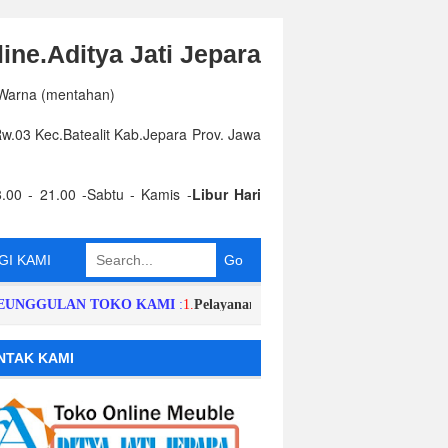
ine.Aditya Jati Jepara
 Warna (mentahan)
.03 Kec.Batealit Kab.Jepara Prov. Jawa
.00 - 21.00 -Sabtu - Kamis -
Libur Hari
I KAMI
GULAN TOKO KAMI
:
1.
Pelayanan dan Respon Order Cepat,Singkat,Har
NTAK KAMI