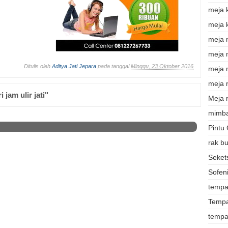
meja 
meja 
meja 
meja
Ditulis oleh
Aditya Jati Jepara
pada tanggal
Minggu, 23 Oktober 2016
meja 
meja r
jam ulir jati"
Meja r
mimba
Pintu
rak b
Sekets
Sofeni
tempat
Tempa
tempa