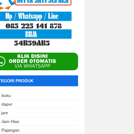
TEGORI PRODUK
i buku
i dapur
i jam
i Jam Hias
i Pajangan