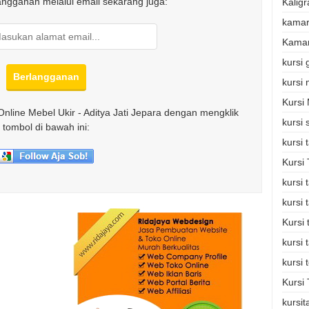
langganan melalui email sekarang juga:
Kaligr
kamar
Kamar
kursi
kursi
Kursi
Online Mebel Ukir - Aditya Jati Jepara dengan mengklik
kursi 
tombol di bawah ini:
kursi
Kursi
kursi
kursi
Kursi
kursi 
kursi 
Kursi 
kursi