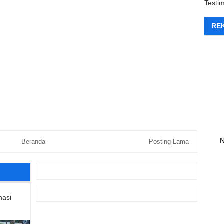
Testi
RE
N
Beranda
Posting Lama
nasi