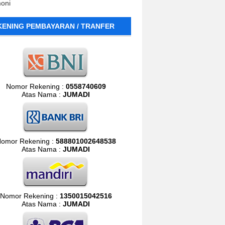
moni
KENING PEMBAYARAN / TRANFER
Nomor Rekening :
0558740609
Atas Nama :
JUMADI
omor Rekening :
588801002648538
Atas Nama :
JUMADI
Nomor Rekening :
1350015042516
Atas Nama :
JUMADI