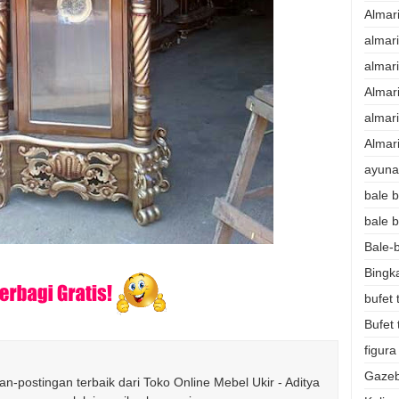
Almar
almar
almar
Almar
almari
Almari
ayunan
bale b
bale b
Bale-b
Bingk
bufet 
Bufet 
figura
Gazeb
n-postingan terbaik dari Toko Online Mebel Ukir - Aditya