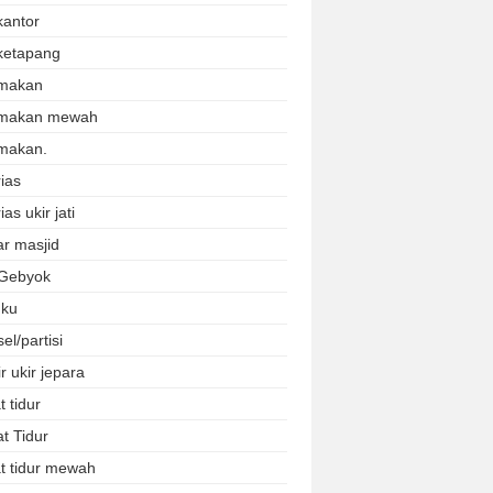
kantor
ketapang
makan
 makan mewah
makan.
ias
ias ukir jati
r masjid
 Gebyok
uku
el/partisi
r ukir jepara
 tidur
t Tidur
t tidur mewah