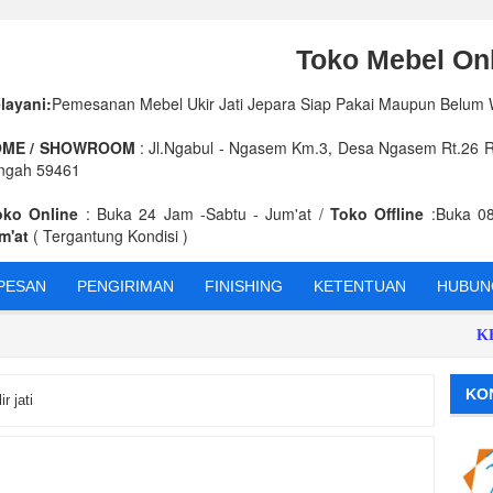
Toko Mebel Onl
layani:
Pemesanan Mebel Ukir Jati Jepara Siap Pakai Maupun Belum
ME / SHOWROOM
: Jl.Ngabul - Ngasem Km.3, Desa Ngasem Rt.26 Rw
ngah 59461
oko Online
: Buka 24 Jam -Sabtu - Jum'at /
Toko Offline
:Buka 08
m'at
( Tergantung Kondisi )
PESAN
PENGIRIMAN
FINISHING
KETENTUAN
HUBUNG
KEUNG
KO
r jati