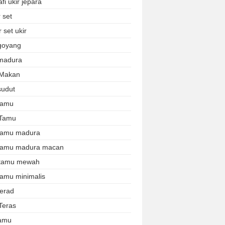
afi ukir jepara
 set
 set ukir
 goyang
 madura
 Makan
sudut
 tamu
 Tamu
 tamu madura
 tamu madura macan
 tamu mewah
tamu minimalis
terad
Teras
tamu