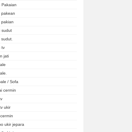
i Pakaian
i pakean
i pakian
i sudut
 sudut.
 tv
 jati
ale
ale.
ale / Sofa
ai cermin
tv
tv ukir
 cermin
o ukir jepara