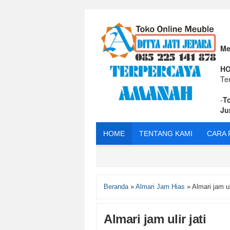
Me
HO
Te
-
T
Ju
HOME
TENTANG KAMI
CARA 
Beranda
»
Almari Jam Hias
»
Almari jam uli
Almari jam ulir jati