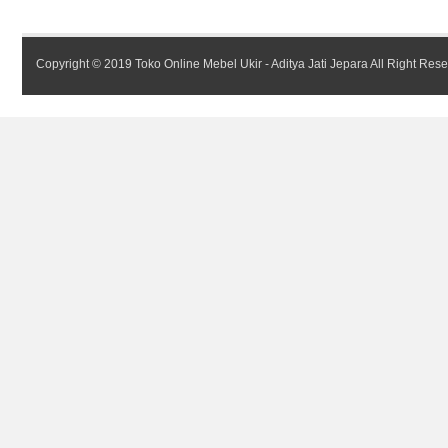
Copyright © 2019
Toko Online Mebel Ukir - Aditya Jati Jepara
All Right Res