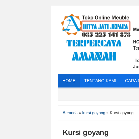
Me
HO
Te
-
T
Ju
HOME
TENTANG KAMI
CARA 
Beranda
»
kursi goyang
»
Kursi goyang
Kursi goyang