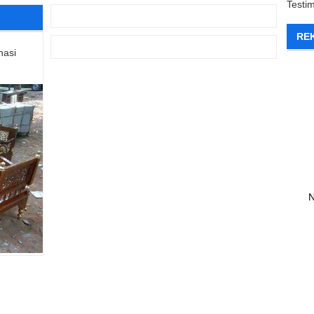
Testi
RE
nasi
N