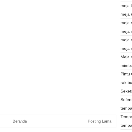
meja 
meja 
meja 
meja
meja 
meja r
Meja r
mimba
Pintu
rak b
Sekets
Sofeni
tempat
Tempa
Beranda
Posting Lama
tempa