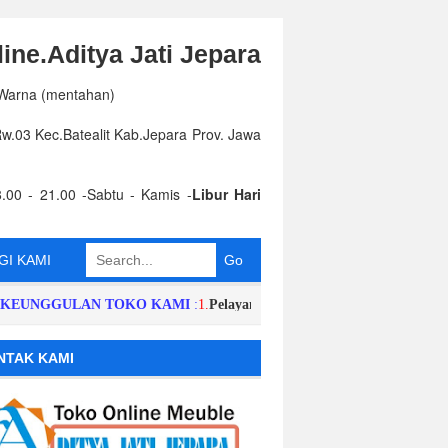
ine.Aditya Jati Jepara
 Warna (mentahan)
.03 Kec.Batealit Kab.Jepara Prov. Jawa
.00 - 21.00 -Sabtu - Kamis -
Libur Hari
I KAMI
NGGULAN TOKO KAMI
:
1.
Pelayanan dan Respon Order Cepat,Singkat,H
NTAK KAMI