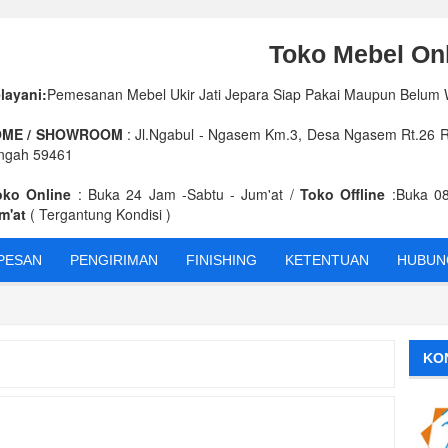
Toko Mebel Onl
layani:
Pemesanan Mebel Ukir Jati Jepara Siap Pakai Maupun Belum
ME / SHOWROOM
: Jl.Ngabul - Ngasem Km.3, Desa Ngasem Rt.26 Rw
ngah 59461
oko Online
: Buka 24 Jam -Sabtu - Jum'at /
Toko Offline
:Buka 08
m'at
( Tergantung Kondisi )
PESAN
PENGIRIMAN
FINISHING
KETENTUAN
HUBUNG
KEU
KO