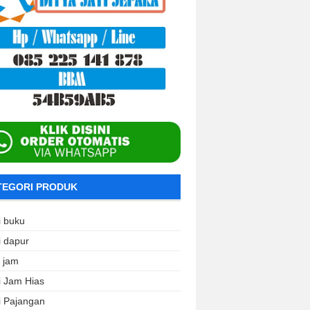
TEGORI PRODUK
i buku
i dapur
i jam
i Jam Hias
i Pajangan