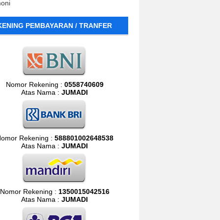
moni
KENING PEMBAYARAN / TRANFER
Nomor Rekening :
0558740609
Atas Nama :
JUMADI
omor Rekening :
588801002648538
Atas Nama :
JUMADI
Nomor Rekening :
1350015042516
Atas Nama :
JUMADI