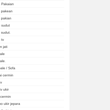
i Pakaian
i pakean
i pakian
i sudut
 sudut.
 tv
 jati
ale
ale.
ale / Sofa
ai cermin
tv
tv ukir
 cermin
o ukir jepara