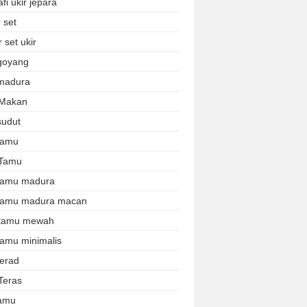
afi ukir jepara
 set
 set ukir
 goyang
 madura
 Makan
sudut
 tamu
 Tamu
 tamu madura
 tamu madura macan
 tamu mewah
tamu minimalis
terad
Teras
tamu