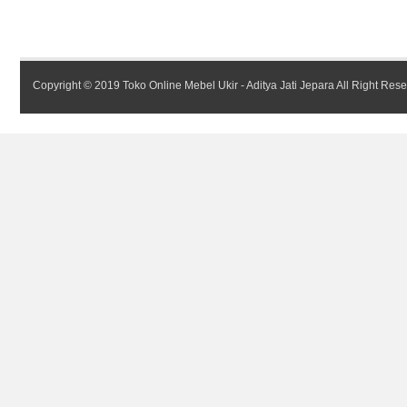
Copyright © 2019
Toko Online Mebel Ukir - Aditya Jati Jepara
All Right Res